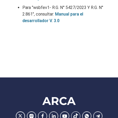
Para "wsbfev1- R.G. N° 5427/2023 Y R.G. N°
2.861", consultar:
Manual para el
desarrollador V. 3.0
Footer
ARCA
Ir
Conocer
Visitar
Dirigirme
Navegar
Navegar
Navegar
Navegar