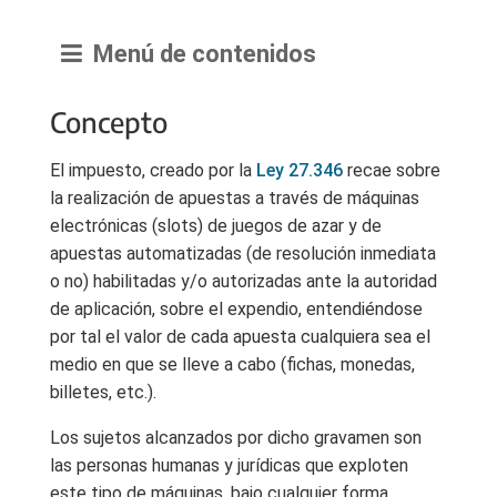
Menú de contenidos
Concepto
El impuesto, creado por la
Ley 27.346
recae sobre
la realización de apuestas a través de máquinas
electrónicas (slots) de juegos de azar y de
apuestas automatizadas (de resolución inmediata
o no) habilitadas y/o autorizadas ante la autoridad
de aplicación, sobre el expendio, entendiéndose
por tal el valor de cada apuesta cualquiera sea el
medio en que se lleve a cabo (fichas, monedas,
billetes, etc.).
Los sujetos alcanzados por dicho gravamen son
las personas humanas y jurídicas que exploten
este tipo de máquinas, bajo cualquier forma,