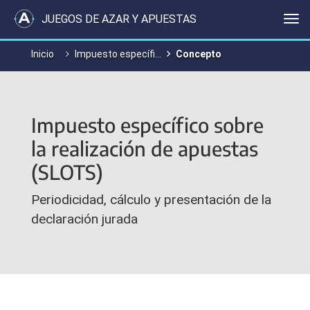
AFIP
JUEGOS DE AZAR Y APUESTAS
Me
Inicio
Impuesto específico sobre la realización de apuestas
Concepto
Impuesto específico sobre
la realización de apuestas
(SLOTS)
Periodicidad, cálculo y presentación de la
declaración jurada