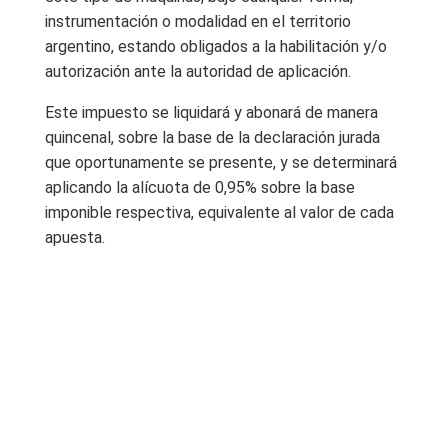
instrumentación o modalidad en el territorio
argentino, estando obligados a la habilitación y/o
autorización ante la autoridad de aplicación.
Este impuesto se liquidará y abonará de manera
quincenal, sobre la base de la declaración jurada
que oportunamente se presente, y se determinará
aplicando la alícuota de 0,95% sobre la base
imponible respectiva, equivalente al valor de cada
apuesta.