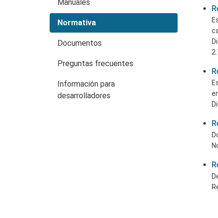
Manuales
R
Es
Normativa
ca
Di
Documentos
2.
Preguntas frecuentes
R
Es
Información para
en
desarrolladores
Di
R
Do
N
R
De
Re