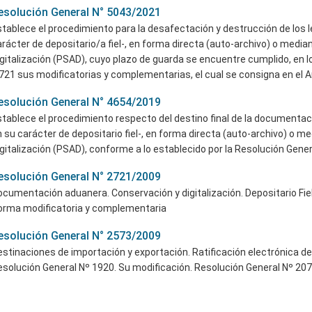
esolución General N° 5043/2021
tablece el procedimiento para la desafectación y destrucción de los l
rácter de depositario/a fiel-, en forma directa (auto-archivo) o media
gitalización (PSAD), cuyo plazo de guarda se encuentre cumplido, en lo
721 sus modificatorias y complementarias, el cual se consigna en el A
esolución General N° 4654/2019
tablece el procedimiento respecto del destino final de la documentac
 su carácter de depositario fiel-, en forma directa (auto-archivo) o m
gitalización (PSAD), conforme a lo establecido por la Resolución Gene
esolución General N° 2721/2009
cumentación aduanera. Conservación y digitalización. Depositario Fiel
orma modificatoria y complementaria
esolución General N° 2573/2009
stinaciones de importación y exportación. Ratificación electrónica de
solución General Nº 1920. Su modificación. Resolución General Nº 20