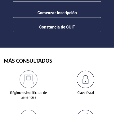
contenido.
or
hovering
Comenzar inscripción
the
mouse
pointer
Constancia de CUIT
over
images.
Use
the
tabs
or
MÁS CONSULTADOS
the
previous
and
next
buttons
to
Régimen simplificado de
Clave fiscal
change
ganancias
the
displayed