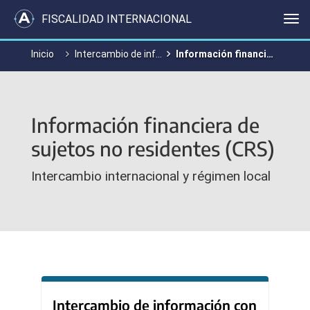
FISCALIDAD INTERNACIONAL
Me
Inicio
Intercambio de información
Información financiera de sujetos no residentes (CRS)
Información financiera de
sujetos no residentes (CRS)
Intercambio internacional y régimen local
Intercambio de información con