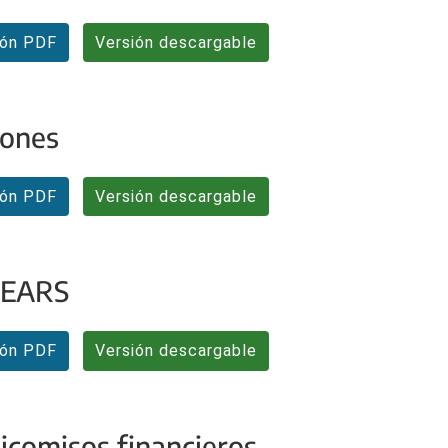
ión PDF
Versión descargable
iones
ión PDF
Versión descargable
EARS
ión PDF
Versión descargable
icomisos financieros