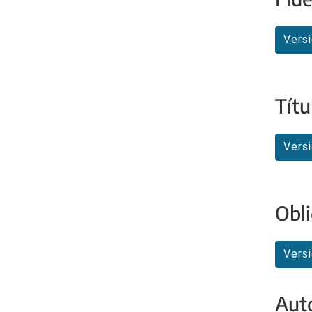
Vers
Títu
Vers
Obli
Vers
Aut