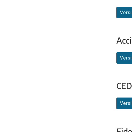
Vers
Acc
Vers
CED
Vers
Fide