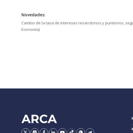
Novedades:
Cambio de la tasa de intereses resarcitorios y punitorios, seg
Economía)
Ir
Conocer
Visitar
Dirigirme
Navegar
Navegar
Navegar
Navegar